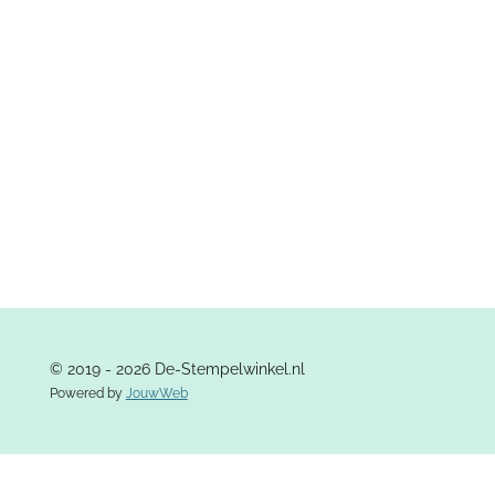
e
l
r
e
n
e
n
© 2019 - 2026 De-Stempelwinkel.nl
Powered by
JouwWeb