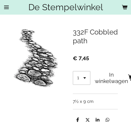
De Stempelwinkel
Ga
direct
naar
de
332F Cobbled
hoofdinhoud
path
€ 7,45
In
winkelwagen
7½ x 9 cm
D
D
S
D
e
e
h
e
l
e
a
l