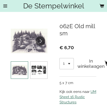
De Stempelwinkel
Ga
direct
naar
de
062E Old mill
hoofdinhoud
sm
€ 6,70
In
winkelwagen
5 x 7 cm
Kijk ook eens naar
UM
Sheet 16 Rustic
Structures