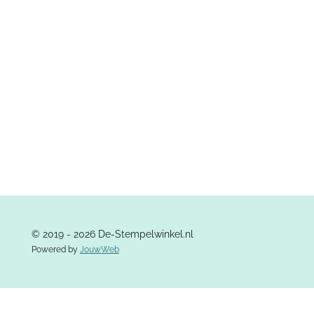
e
l
r
e
n
e
n
© 2019 - 2026 De-Stempelwinkel.nl
Powered by
JouwWeb