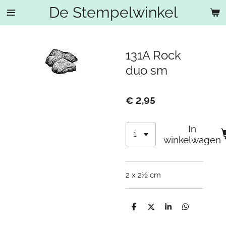
De Stempelwinkel
Ga
direct
naar
de
131A Rock
hoofdinhoud
duo sm
€ 2,95
In
winkelwagen
2 x 2½ cm
D
D
S
D
e
e
h
e
l
e
a
l