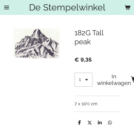
De Stempelwinkel
Ga
direct
naar
de
182G Tall
hoofdinhoud
peak
€ 9,35
In
winkelwagen
7 x 10½ cm
D
D
S
D
e
e
h
e
l
e
a
l