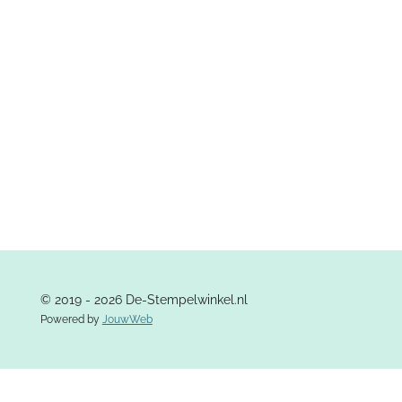
e
l
r
e
n
e
n
© 2019 - 2026 De-Stempelwinkel.nl
Powered by
JouwWeb