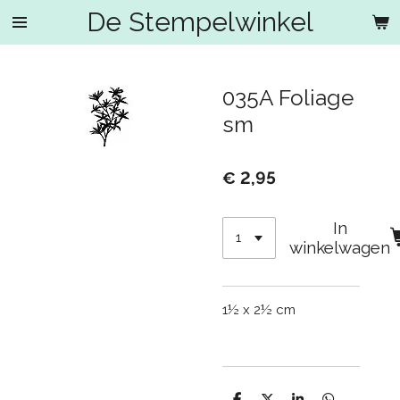
De Stempelwinkel
Ga
direct
naar
de
035A Foliage
hoofdinhoud
sm
€ 2,95
In
winkelwagen
1½ x 2½ cm