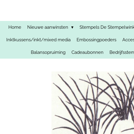
Ga
direct
naar
de
Home
Nieuwe aanwinsten
Stempels De Stempelwinkel
hoofdinhoud
Inktkussens/inkt/mixed media
Embossingpoeders
Acces
Balansopruiming
Cadeaubonnen
Bedrijfsst