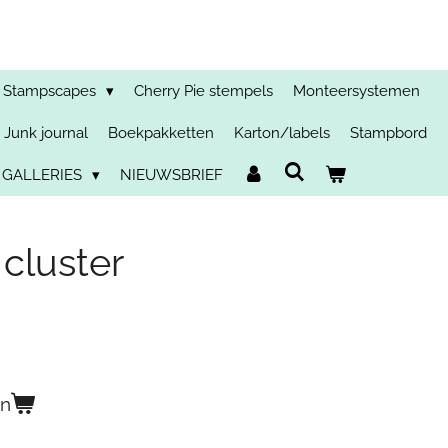
Stampscapes
Cherry Pie stempels
Monteersystemen
Junk journal
Boekpakketten
Karton/labels
Stampbord
 GALLERIES
NIEUWSBRIEF
cluster
en