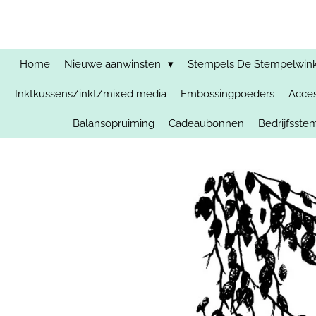
Ga
direct
naar
de
Home
Nieuwe aanwinsten
Stempels De Stempelwinkel
hoofdinhoud
Inktkussens/inkt/mixed media
Embossingpoeders
Acces
Balansopruiming
Cadeaubonnen
Bedrijfsst