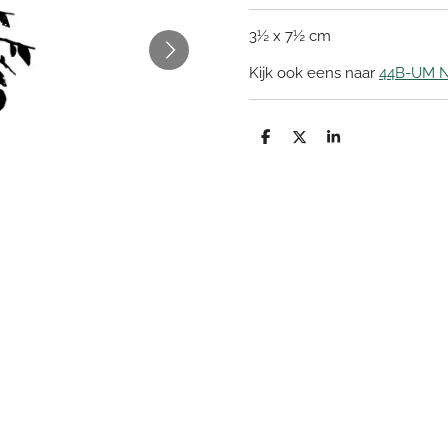
3½ x 7½ cm
Kijk ook eens naar
44B-UM N
D
D
S
e
e
h
l
e
a
e
l
r
n
e