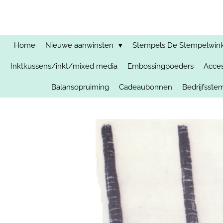
Ga
direct
naar
de
Home
Nieuwe aanwinsten
Stempels De Stempelwinkel
hoofdinhoud
Inktkussens/inkt/mixed media
Embossingpoeders
Acces
Balansopruiming
Cadeaubonnen
Bedrijfsst