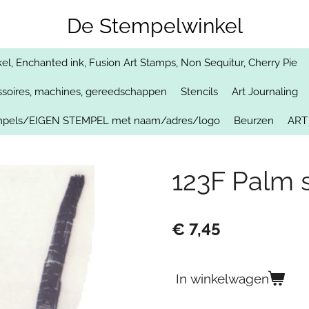
De Stempelwinkel
, Enchanted ink, Fusion Art Stamps, Non Sequitur, Cherry Pie
soires, machines, gereedschappen
Stencils
Art Journaling
empels/EIGEN STEMPEL met naam/adres/logo
Beurzen
ART
123F Palm s
€ 7,45
In winkelwagen