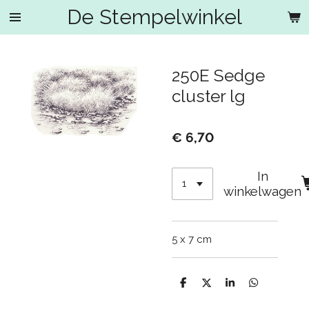
De Stempelwinkel
Ga
direct
naar
de
250E Sedge
hoofdinhoud
cluster lg
€ 6,70
In
winkelwagen
5 x 7 cm
D
D
S
D
e
e
h
e
l
e
a
l