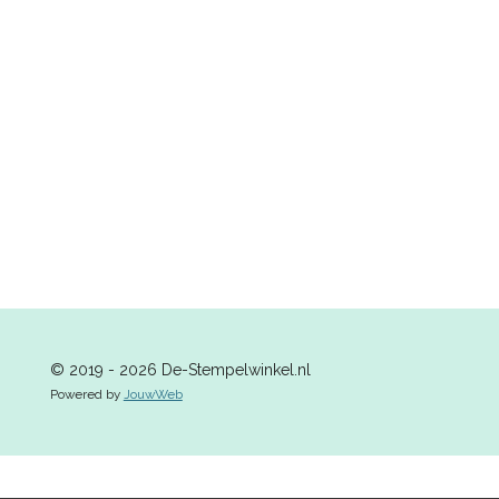
e
l
r
e
n
e
n
© 2019 - 2026 De-Stempelwinkel.nl
Powered by
JouwWeb