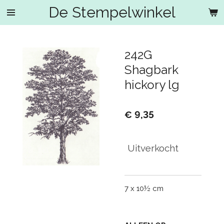
De Stempelwinkel
Ga
direct
naar
de
242G
hoofdinhoud
Shagbark
hickory lg
€ 9,35
Uitverkocht
7 x 10½ cm