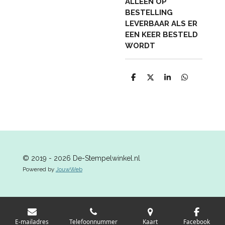
ALLEEN OP
BESTELLING
LEVERBAAR ALS ER
EEN KEER BESTELD
WORDT
D
D
S
D
e
e
h
e
l
e
a
l
e
l
r
e
n
e
n
© 2019 - 2026 De-Stempelwinkel.nl
Powered by
JouwWeb
E-mailadres
Telefoonnummer
Kaart
Facebook