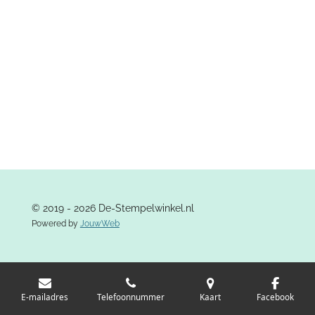
e
l
r
e
n
e
n
© 2019 - 2026 De-Stempelwinkel.nl
Powered by
JouwWeb
E-mailadres
Telefoonnummer
Kaart
Facebook