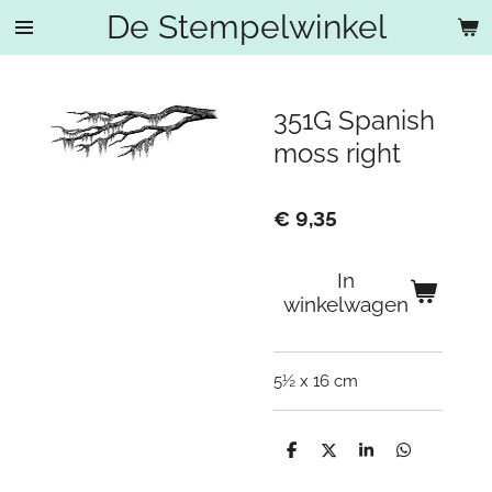
De Stempelwinkel
Ga
direct
naar
de
351G Spanish
hoofdinhoud
moss right
€ 9,35
In
winkelwagen
5½ x 16 cm
D
D
S
D
e
e
h
e
l
e
a
l