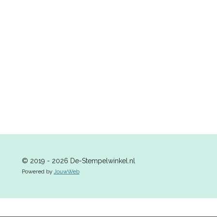
e
l
r
e
n
e
n
© 2019 - 2026 De-Stempelwinkel.nl
Powered by
JouwWeb