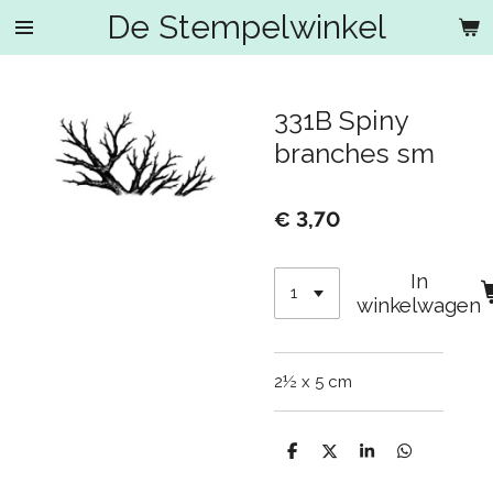
De Stempelwinkel
Ga
direct
naar
de
331B Spiny
hoofdinhoud
branches sm
€ 3,70
In
winkelwagen
2½ x 5 cm
D
D
S
D
e
e
h
e
l
e
a
l