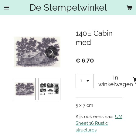
De Stempelwinkel
Ga
direct
naar
de
140E Cabin
hoofdinhoud
med
€ 6,70
In
winkelwagen
5 x 7 cm
Kijk ook eens naar
UM
Sheet 16 Rustic
structures