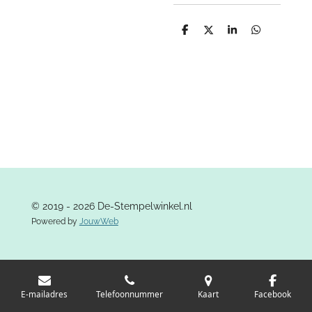
D
D
S
D
e
e
h
e
l
e
a
l
e
l
r
e
n
e
n
© 2019 - 2026 De-Stempelwinkel.nl
Powered by
JouwWeb
E-mailadres
Telefoonnummer
Kaart
Facebook