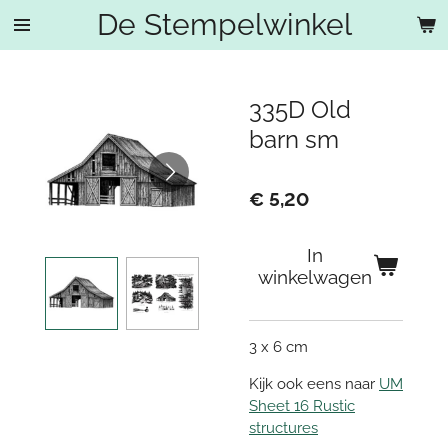
De Stempelwinkel
Ga
direct
naar
de
335D Old
hoofdinhoud
barn sm
€ 5,20
In
winkelwagen
3 x 6 cm
Kijk ook eens naar
UM
Sheet 16 Rustic
structures