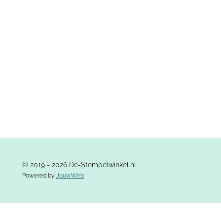
e
l
r
e
n
e
n
© 2019 - 2026 De-Stempelwinkel.nl
Powered by
JouwWeb