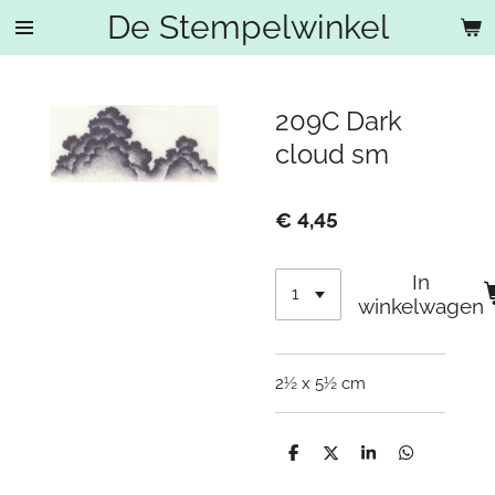
De Stempelwinkel
Ga
direct
naar
de
209C Dark
hoofdinhoud
cloud sm
€ 4,45
In
winkelwagen
2½ x 5½ cm
D
D
S
D
e
e
h
e
l
e
a
l