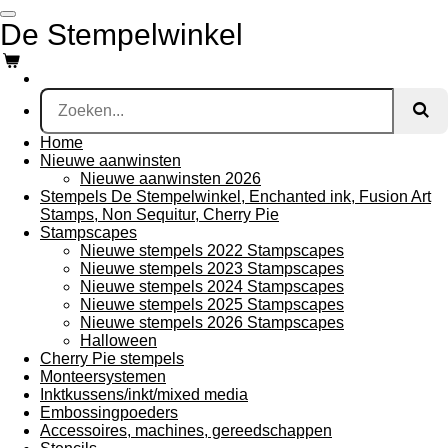
Ga
De Stempelwinkel
direct
naar
de
hoofdinhoud
Home
Nieuwe aanwinsten
Nieuwe aanwinsten 2026
Stempels De Stempelwinkel, Enchanted ink, Fusion Art
Stamps, Non Sequitur, Cherry Pie
Stampscapes
Nieuwe stempels 2022 Stampscapes
Nieuwe stempels 2023 Stampscapes
Nieuwe stempels 2024 Stampscapes
Nieuwe stempels 2025 Stampscapes
Nieuwe stempels 2026 Stampscapes
Halloween
Cherry Pie stempels
Monteersystemen
Inktkussens/inkt/mixed media
Embossingpoeders
Accessoires, machines, gereedschappen