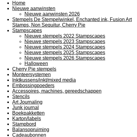
Home
Nieuwe aanwinsten
Nieuwe aanwinsten 2026
Stempels De Stempelwinkel, Enchanted ink, Fusion Art
Stamps, Non Sequitur, Cherry Pie
Stampscapes
Nieuwe stempels 2022 Stampscapes
Nieuwe stempels 2023 Stampscapes
Nieuwe stempels 2024 Stampscapes
Nieuwe stempels 2025 Stampscapes
Nieuwe stempels 2026 Stampscapes
Halloween
Cherry Pie stempels
Monteersystemen
Inktkussens/inkt/mixed media
Embossingpoeders
Accessoires, machines, gereedschappen
Stencils
Art Journaling
Junk journal
Boekpakketten
Karton/labels
Stampbord
Balansopruiming
Cadeaubonnen