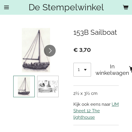
De Stempelwinkel
Ga
direct
naar
de
153B Sailboat
hoofdinhoud
€ 3,70
In
winkelwagen
2½ x 3½ cm
Kijk ook eens naar
UM
Sheet 12 The
lighthouse