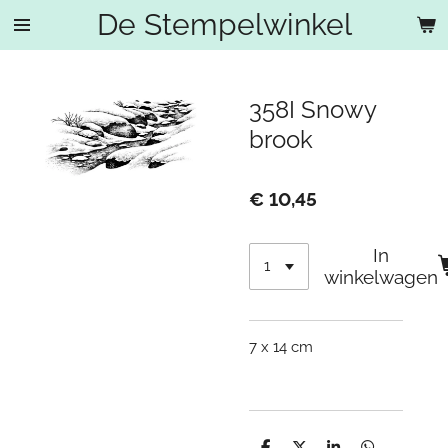
De Stempelwinkel
Ga
direct
naar
de
358I Snowy
hoofdinhoud
brook
€ 10,45
In
winkelwagen
7 x 14 cm