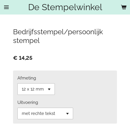
De Stempelwinkel
Ga
direct
naar
de
Bedrijfsstempel/persoonlijk
hoofdinhoud
stempel
€ 14,25
Afmeting
Uitvoering