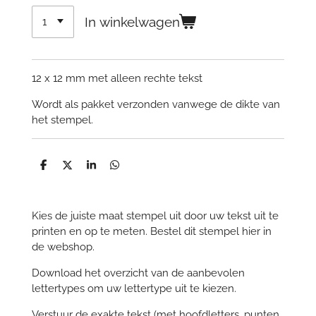
In winkelwagen
12 x 12 mm met alleen rechte tekst
Wordt als pakket verzonden vanwege de dikte van
het stempel.
D
D
S
D
e
e
h
e
l
e
a
l
e
l
r
e
n
e
n
Kies de juiste maat stempel uit door uw tekst uit te
printen en op te meten. Bestel dit stempel hier in
de webshop.
Download het overzicht van de aanbevolen
lettertypes om uw lettertype uit te kiezen.
Verstuur de exakte tekst (met hoofdletters, punten,