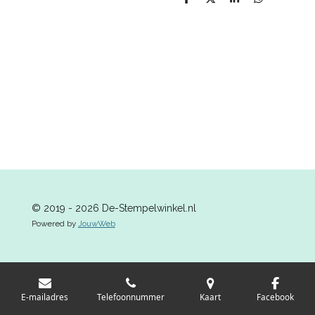
D
D
S
D
e
e
h
e
l
e
a
l
e
l
r
e
n
e
n
© 2019 - 2026 De-Stempelwinkel.nl
Powered by
JouwWeb
E-mailadres
Telefoonnummer
Kaart
Facebook