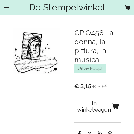
De Stempelwinkel
Ga
direct
naar
de
CP Q458 La
hoofdinhoud
donna, la
pittura, la
musica
Uitverkoop!
€ 3,15
€ 3,95
In
winkelwagen