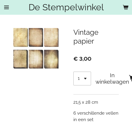
De Stempelwinkel
Ga
direct
naar
de
Vintage
hoofdinhoud
papier
€ 3,00
In
winkelwagen
21,5 x 28 cm
6 verschillende vellen
in een set