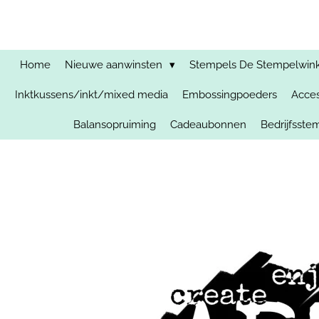
Ga
direct
naar
de
Home
Nieuwe aanwinsten
Stempels De Stempelwinkel
hoofdinhoud
Inktkussens/inkt/mixed media
Embossingpoeders
Acces
Balansopruiming
Cadeaubonnen
Bedrijfsst