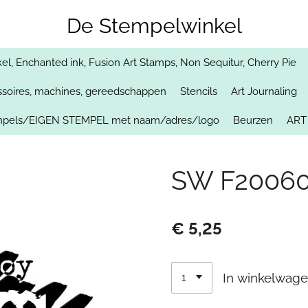
De Stempelwinkel
, Enchanted ink, Fusion Art Stamps, Non Sequitur, Cherry Pie
soires, machines, gereedschappen
Stencils
Art Journaling
empels/EIGEN STEMPEL met naam/adres/logo
Beurzen
ART
SW F20060/
€ 5,25
In winkelwag