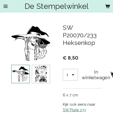
De Stempelwinkel
Ga
direct
naar
de
SW
hoofdinhoud
P20070/233
Heksenkop
€ 8,50
In
winkelwagen
6 x 7 cm
Kijk ook eens naar
SW Plate 233