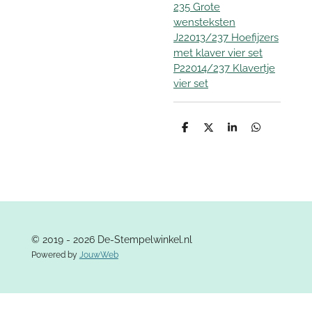
235 Grote
wensteksten
J22013/237 Hoefijzers
met klaver vier set
P22014/237 Klavertje
vier set
D
D
S
D
e
e
h
e
l
e
a
l
e
l
r
e
n
e
n
© 2019 - 2026 De-Stempelwinkel.nl
Powered by
JouwWeb