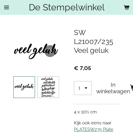
De Stempelwinkel
Ga
direct
naar
de
SW
hoofdinhoud
L21007/235
Veel geluk
€ 7,05
In
winkelwagen
4 x 10½ cm
Kijk ook eens naar
PLATESW235 Plate