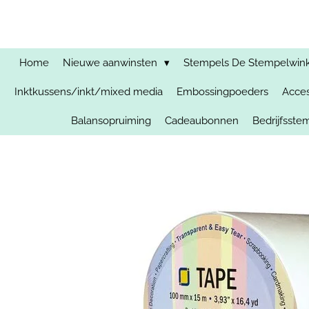
Ga
direct
naar
de
Home
Nieuwe aanwinsten
Stempels De Stempelwinkel
hoofdinhoud
Inktkussens/inkt/mixed media
Embossingpoeders
Acces
Balansopruiming
Cadeaubonnen
Bedrijfsst