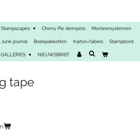
Stampscapes
Cherry Pie stempels
Monteersystemen
Junk journal
Boekpakketten
Karton/labels
Stampbord
 GALLERIES
NIEUWSBRIEF
ig tape
en