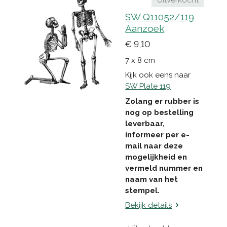
SW Q11052/119
Aanzoek
€ 9,10
7 x 8 cm
Kijk ook eens naar
SW Plate 119
Zolang er rubber is
nog op bestelling
leverbaar,
informeer per e-
mail naar deze
mogelijkheid en
vermeld nummer en
naam van het
stempel.
Bekijk details