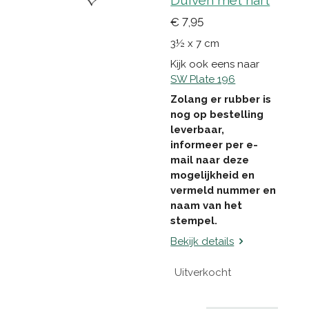
Duiven met hart
€ 7,95
3½ x 7 cm
Kijk ook eens naar
SW Plate 196
Zolang er rubber is
nog op bestelling
leverbaar,
informeer per e-
mail naar deze
mogelijkheid en
vermeld nummer en
naam van het
stempel.
Bekijk details
Uitverkocht