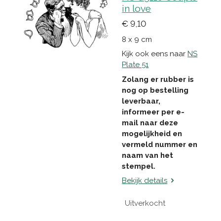
in love
€ 9,10
8 x 9 cm
Kijk ook eens naar
NS
Plate 51
Zolang er rubber is
nog op bestelling
leverbaar,
informeer per e-
mail naar deze
mogelijkheid en
vermeld nummer en
naam van het
stempel.
Bekijk details
Uitverkocht