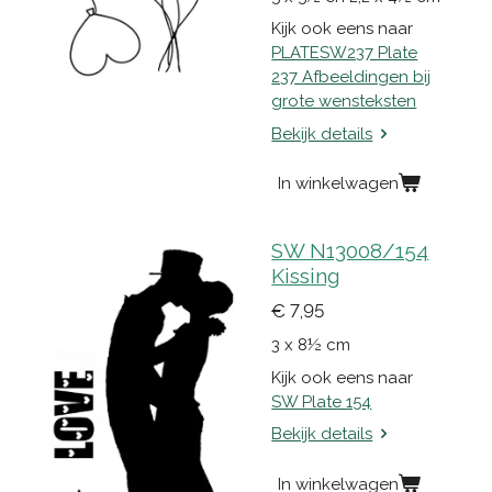
Kijk ook eens naar
PLATESW237 Plate
237 Afbeeldingen bij
grote wensteksten
Bekijk details
In winkelwagen
SW N13008/154
Kissing
€ 7,95
3 x 8½ cm
Kijk ook eens naar
SW Plate 154
Bekijk details
In winkelwagen