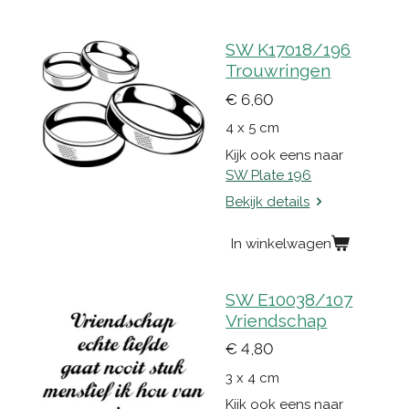
SW K17018/196
Trouwringen
€ 6,60
4 x 5 cm
Kijk ook eens naar
SW Plate 196
Bekijk details
In winkelwagen
SW E10038/107
Vriendschap
€ 4,80
3 x 4 cm
Kijk ook eens naar