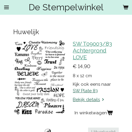
De Stempelwinkel
Ga
direct
naar
de
Huwelijk
hoofdinhoud
SW T09003/83
Achtergrond
LOVE
€ 14,90
8 x 12 cm
Kijk ook eens naar
SW Plate 83
Bekijk details
In winkelwagen
Uitverkocht