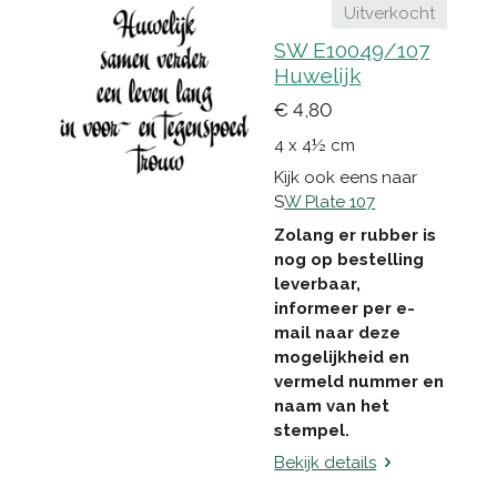
Uitverkocht
SW E10049/107
Huwelijk
€ 4,80
4 x 4½ cm
Kijk ook eens naar
S
W Plate 107
Zolang er rubber is
nog op bestelling
leverbaar,
informeer per e-
mail naar deze
mogelijkheid en
vermeld nummer en
naam van het
stempel.
Bekijk details