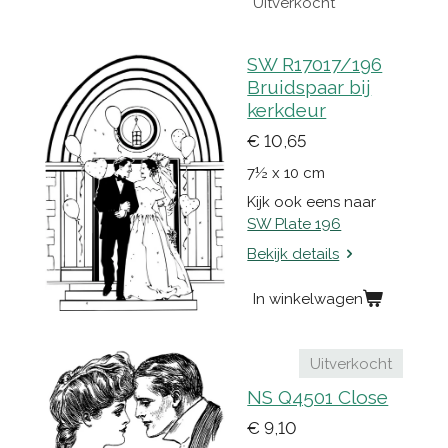
Uitverkocht
SW R17017/196
Bruidspaar bij
kerkdeur
€ 10,65
7½ x 10 cm
Kijk ook eens naar
SW Plate 196
Bekijk details
In winkelwagen
Uitverkocht
NS Q4501 Close
€ 9,10