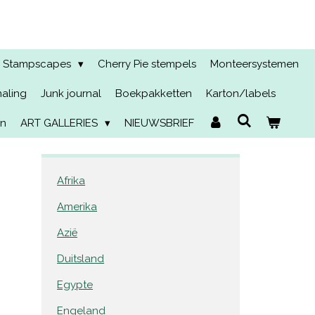
Stampscapes
Cherry Pie stempels
Monteersystemen
naling
Junk journal
Boekpakketten
Karton/labels
en
ART GALLERIES
NIEUWSBRIEF
Afrika
Amerika
Azië
Duitsland
Egypte
Engeland