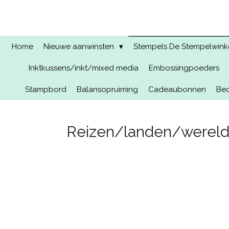
Ga
direct
naar
de
Home
Nieuwe aanwinsten
Stempels De Stempelwinkel
hoofdinhoud
Inktkussens/inkt/mixed media
Embossingpoeders
Stampbord
Balansopruiming
Cadeaubonnen
Bed
Reizen/landen/werel