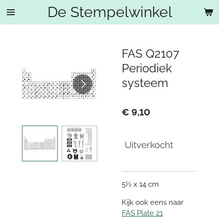
De Stempelwinkel
Ga
direct
naar
de
FAS Q2107
hoofdinhoud
Periodiek
systeem
€ 9,10
Uitverkocht
5½ x 14 cm
Kijk ook eens naar
FAS Plate 21