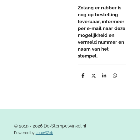
Zolang er rubber is
nog op bestelling
leverbaar, informeer
per e-mail naar deze
mogelijkheid en
vermeld nummer en
naam van het
stempel.
D
D
S
D
e
e
h
e
l
e
a
l
e
l
r
e
n
e
n
© 2019 - 2026 De-Stempelwinkel.nl
Powered by
JouwWeb