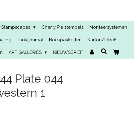
Stampscapes
Cherry Pie stempels
Monteersystemen
naling
Junk journal
Boekpakketten
Karton/labels
en
ART GALLERIES
NIEUWSBRIEF
4 Plate 044
western 1