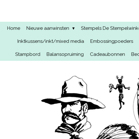
Ga
direct
naar
de
Home
Nieuwe aanwinsten
Stempels De Stempelwinkel
hoofdinhoud
Inktkussens/inkt/mixed media
Embossingpoeders
Stampbord
Balansopruiming
Cadeaubonnen
Bed