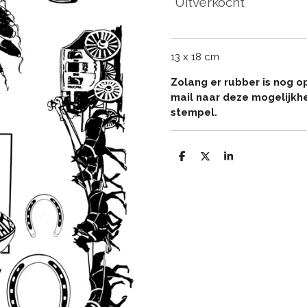
Uitverkocht
13 x 18 cm
Zolang er rubber is nog o
mail naar deze mogelijkh
stempel.
D
D
S
e
e
h
l
e
a
e
l
r
n
e