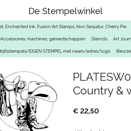
De Stempelwinkel
, Enchanted ink, Fusion Art Stamps, Non Sequitur, Cherry Pie
Accessoires, machines, gereedschappen
Stencils
Art Jour
rijfsstempels/EIGEN STEMPEL met naam/adres/logo
Beurz
PLATESW04
Country & 
€ 22,50