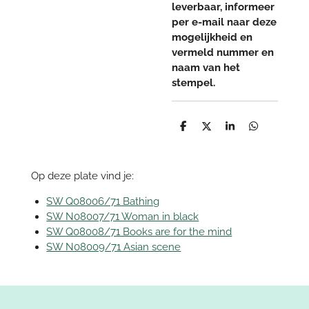
leverbaar, informeer
per e-mail naar deze
mogelijkheid en
vermeld nummer en
naam van het
stempel.
D
D
S
D
e
e
h
e
l
e
a
l
e
l
r
e
n
e
n
Op deze plate vind je:
SW Q08006/71 Bathing
SW N08007/71 Woman in black
SW Q08008/71 Books are for the mind
SW N08009/71 Asian scene