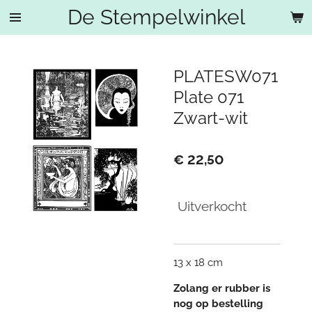
De Stempelwinkel
Ga
direct
naar
de
PLATESW071
hoofdinhoud
Plate 071
Zwart-wit
€ 22,50
Uitverkocht
13 x 18 cm
Zolang er rubber is
nog op bestelling