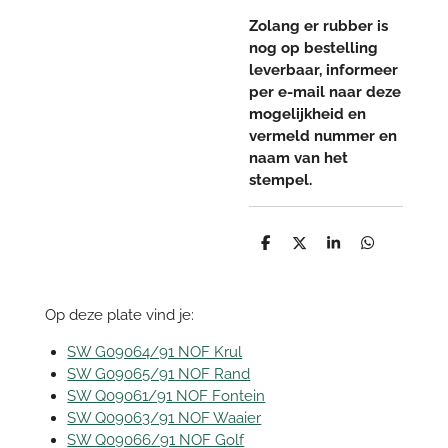
Zolang er rubber is
nog op bestelling
leverbaar, informeer
per e-mail naar deze
mogelijkheid en
vermeld nummer en
naam van het
stempel.
D
D
S
D
e
e
h
e
l
e
a
l
e
l
r
e
n
e
n
Op deze plate vind je:
SW G09064/91 NOF Krul
SW G09065/91 NOF Rand
SW Q09061/91 NOF Fontein
SW Q09063/91 NOF Waaier
SW Q09066/91 NOF Golf