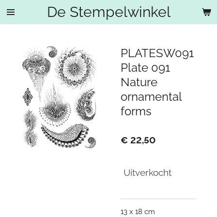
De Stempelwinkel
Ga
direct
naar
de
PLATESW091
hoofdinhoud
Plate 091
Nature
ornamental
forms
€ 22,50
Uitverkocht
13 x 18 cm