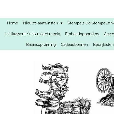
Ga
direct
naar
de
Home
Nieuwe aanwinsten
Stempels De Stempelwinkel
hoofdinhoud
Inktkussens/inkt/mixed media
Embossingpoeders
Acces
Balansopruiming
Cadeaubonnen
Bedrijfsst