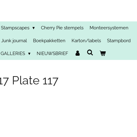
Stampscapes
Cherry Pie stempels
Monteersystemen
Junk journal
Boekpakketten
Karton/labels
Stampbord
 GALLERIES
NIEUWSBRIEF
 Plate 117