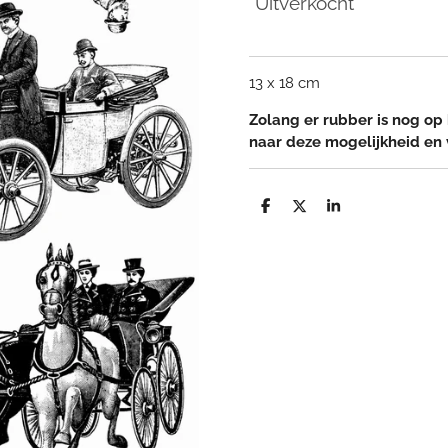
Uitverkocht
13 x 18 cm
Zolang er rubber is nog op 
naar deze mogelijkheid en
D
D
S
e
e
h
l
e
a
e
l
r
n
e