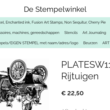
De Stempelwinkel
, Enchanted ink, Fusion Art Stamps, Non Sequitur, Cherry Pie
soires, machines, gereedschappen
Stencils
Art Journaling
empels/EIGEN STEMPEL met naam/adres/logo
Beurzen
ART
PLATESW117
Rijtuigen
€ 22,50