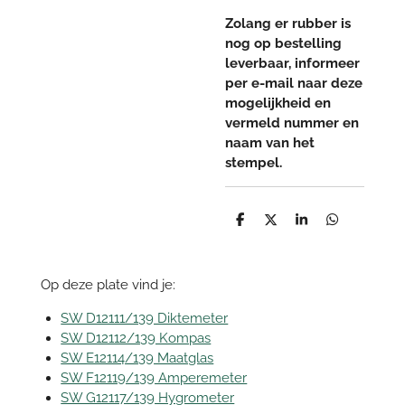
Zolang er rubber is
nog op bestelling
leverbaar, informeer
per e-mail naar deze
mogelijkheid en
vermeld nummer en
naam van het
stempel.
D
D
S
D
e
e
h
e
l
e
a
l
e
l
r
e
n
e
n
Op deze plate vind je:
SW D12111/139 Diktemeter
SW D12112/139 Kompas
SW E12114/139 Maatglas
SW F12119/139 Amperemeter
SW G12117/139 Hygrometer