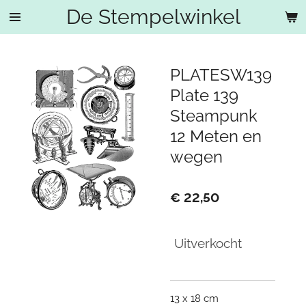
De Stempelwinkel
Ga
direct
naar
de
PLATESW139
hoofdinhoud
Plate 139
Steampunk
12 Meten en
wegen
€ 22,50
Uitverkocht
13 x 18 cm