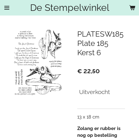
De Stempelwinkel
Ga
direct
naar
de
PLATESW185
hoofdinhoud
Plate 185
Kerst 6
€ 22,50
Uitverkocht
13 x 18 cm
Zolang er rubber is
nog op bestelling