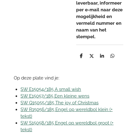
leverbaar, informeer
per e-mail naar deze
mogelijkheid en
vermeld nummer en
naam van het
stempel.
D
D
S
D
e
e
h
e
l
e
a
l
e
l
r
e
n
e
n
Op deze plate vind je:
SW E15054/185 A small wish
SW E15057/185 Een kleine wens
SW Q15055/185 The joy of Christmas
SW R15056/185 Engel op wereldbol klein (+
tekst)
SW S15058/185 Engel op wereldbol groot (+
tekst)