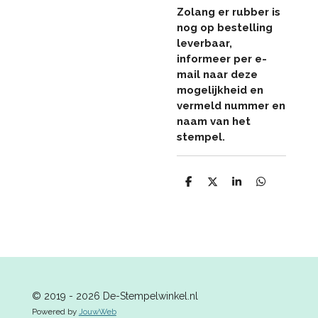
Zolang er rubber is
nog op bestelling
leverbaar,
informeer per e-
mail naar deze
mogelijkheid en
vermeld nummer en
naam van het
stempel.
D
D
S
D
e
e
h
e
l
e
a
l
e
l
r
e
n
e
n
© 2019 - 2026 De-Stempelwinkel.nl
Powered by
JouwWeb