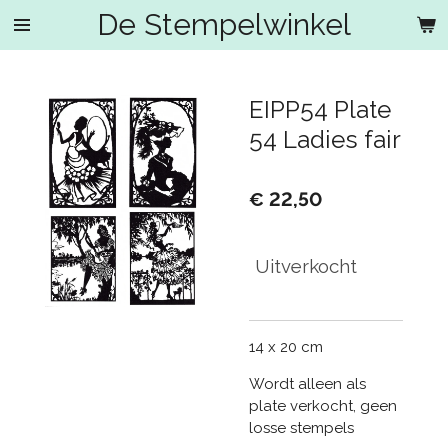
De Stempelwinkel
Ga
direct
naar
de
EIPP54 Plate
hoofdinhoud
54 Ladies fair
€ 22,50
Uitverkocht
14 x 20 cm
Wordt alleen als
plate verkocht, geen
losse stempels