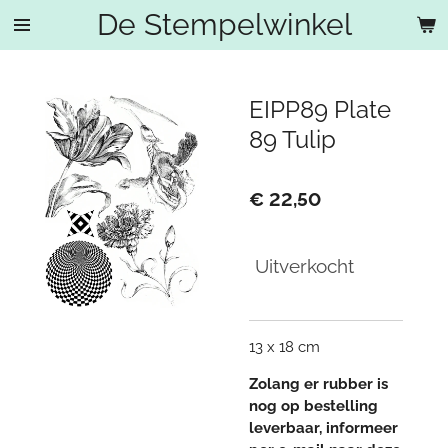
De Stempelwinkel
Ga
direct
naar
de
EIPP89 Plate
hoofdinhoud
89 Tulip
€ 22,50
Uitverkocht
13 x 18 cm
Zolang er rubber is
nog op bestelling
leverbaar, informeer