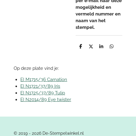
per e-mail naar deze
mogelijkheid en
vermeld nummer en
naam van het
stempel.
D
D
S
D
e
e
h
e
l
e
a
l
e
l
r
e
n
e
n
Op deze plate vind je:
EI M1715/36 Carnation
EI N1721/37/89 Iris
EI N1725/37/89 Tulip
EI N2014/89 Eye twister
© 2019 - 2026 De-Stempelwinkel.nl