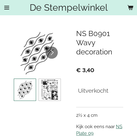
De Stempelwinkel
Ga
direct
naar
de
NS B0901
hoofdinhoud
Wavy
decoration
€ 3,40
Uitverkocht
2½ x 4 cm
Kijk ook eens naar
NS
Plate 09