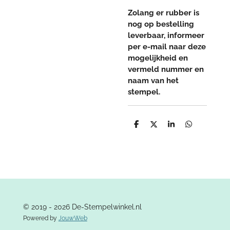
Zolang er rubber is
nog op bestelling
leverbaar, informeer
per e-mail naar deze
mogelijkheid en
vermeld nummer en
naam van het
stempel.
D
D
S
D
e
e
h
e
l
e
a
l
e
l
r
e
n
e
n
© 2019 - 2026 De-Stempelwinkel.nl
Powered by
JouwWeb