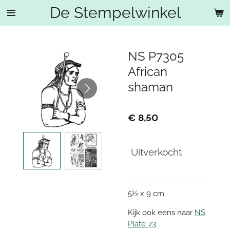
De Stempelwinkel
Ga
direct
naar
de
NS P7305
hoofdinhoud
African
shaman
€ 8,50
Uitverkocht
5½ x 9 cm
Kijk ook eens naar
NS
Plate 73