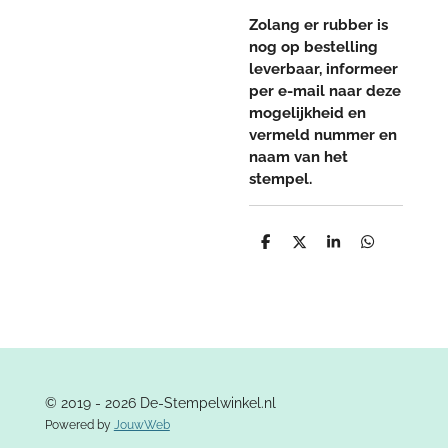
Zolang er rubber is
nog op bestelling
leverbaar, informeer
per e-mail naar deze
mogelijkheid en
vermeld nummer en
naam van het
stempel.
D
D
S
D
e
e
h
e
l
e
a
l
e
l
r
e
n
e
n
© 2019 - 2026 De-Stempelwinkel.nl
Powered by
JouwWeb