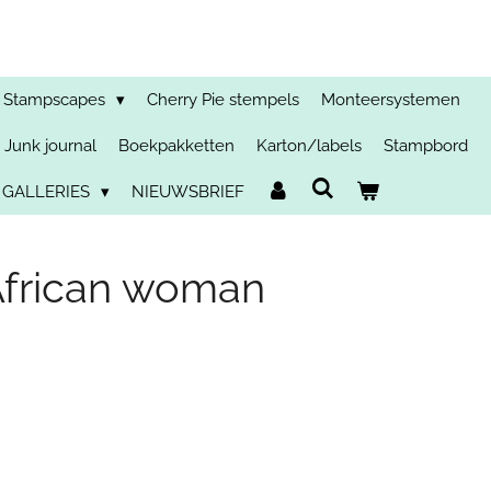
Stampscapes
Cherry Pie stempels
Monteersystemen
Junk journal
Boekpakketten
Karton/labels
Stampbord
 GALLERIES
NIEUWSBRIEF
African woman