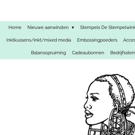
Ga
direct
naar
de
Home
Nieuwe aanwinsten
Stempels De Stempelwinkel
hoofdinhoud
Inktkussens/inkt/mixed media
Embossingpoeders
Acces
Balansopruiming
Cadeaubonnen
Bedrijfsst