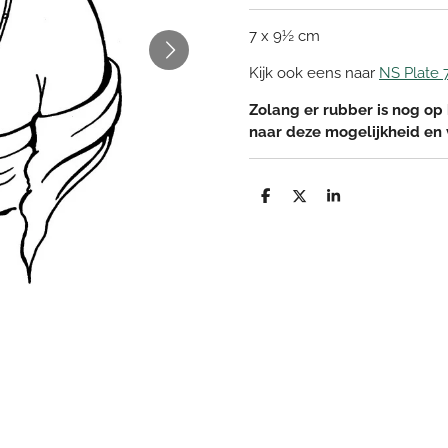
7 x 9½ cm
Kijk ook eens naar
NS Plate 
Zolang er rubber is nog op 
naar deze mogelijkheid en
D
D
S
e
e
h
l
e
a
e
l
r
n
e