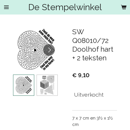
De Stempelwinkel
Ga
direct
naar
de
SW
hoofdinhoud
Q08010/72
Doolhof hart
+ 2 teksten
€ 9,10
Uitverkocht
7 x 7 cm en 3½ x 1½
cm