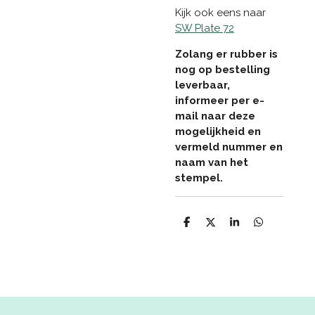
Kijk ook eens naar
SW Plate 72
Zolang er rubber is
nog op bestelling
leverbaar,
informeer per e-
mail naar deze
mogelijkheid en
vermeld nummer en
naam van het
stempel.
D
D
S
D
e
e
h
e
l
e
a
l
e
l
r
e
n
e
n