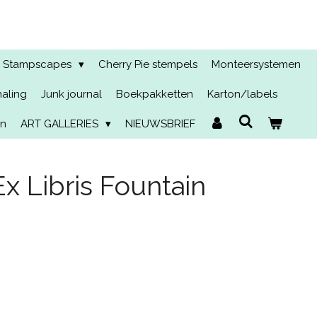
Stampscapes
Cherry Pie stempels
Monteersystemen
naling
Junk journal
Boekpakketten
Karton/labels
en
ART GALLERIES
NIEUWSBRIEF
x Libris Fountain