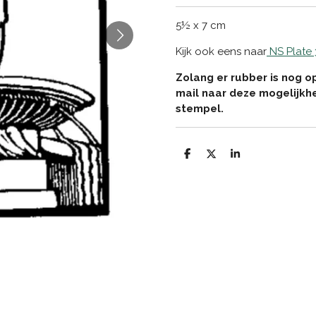
5½ x 7 cm
Kijk ook eens naar
NS Plate 
Zolang er rubber is nog o
mail naar deze mogelijkh
stempel.
D
D
S
e
e
h
l
e
a
e
l
r
n
e