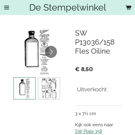
De Stempelwinkel
Ga
direct
naar
de
SW
hoofdinhoud
P13036/158
Fles Oiline
€ 8,50
Uitverkocht
3 x 7½ cm
Kijk ook eens naar
SW Plate 158