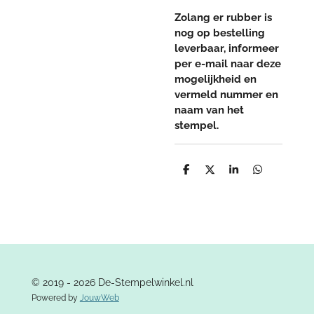
Zolang er rubber is
nog op bestelling
leverbaar, informeer
per e-mail naar deze
mogelijkheid en
vermeld nummer en
naam van het
stempel.
D
D
S
D
e
e
h
e
l
e
a
l
e
l
r
e
n
e
n
© 2019 - 2026 De-Stempelwinkel.nl
Powered by
JouwWeb