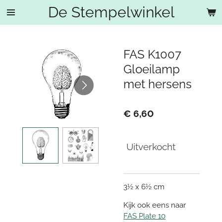
De Stempelwinkel
Ga
direct
naar
de
FAS K1007
hoofdinhoud
Gloeilamp
met hersens
€ 6,60
Uitverkocht
3½ x 6½ cm
Kijk ook eens naar
FAS Plate 10