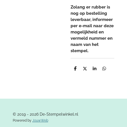
Zolang er rubber is
nog op bestelling
leverbaar, informeer
per e-mail naar deze
mogelijkheid en
vermeld nummer en
naam van het
stempel.
D
D
S
D
e
e
h
e
l
e
a
l
e
l
r
e
n
e
n
© 2019 - 2026 De-Stempelwinkel.nl
Powered by
JouwWeb