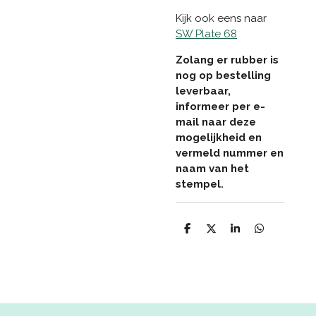
Kijk ook eens naar
SW Plate 68
Zolang er rubber is
nog op bestelling
leverbaar,
informeer per e-
mail naar deze
mogelijkheid en
vermeld nummer en
naam van het
stempel.
D
D
S
D
e
e
h
e
l
e
a
l
e
l
r
e
n
e
n