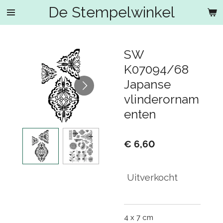
De Stempelwinkel
Ga
direct
naar
de
SW
hoofdinhoud
K07094/68
Japanse
vlinderornam
enten
€ 6,60
Uitverkocht
4 x 7 cm