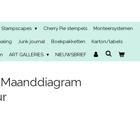
Stampscapes
Cherry Pie stempels
Monteersystemen
naling
Junk journal
Boekpakketten
Karton/labels
en
ART GALLERIES
NIEUWSBRIEF
 Maanddiagram
ur