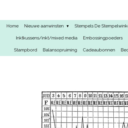
Ga
direct
naar
de
Home
Nieuwe aanwinsten
Stempels De Stempelwinkel
hoofdinhoud
Inktkussens/inkt/mixed media
Embossingpoeders
Stampbord
Balansopruiming
Cadeaubonnen
Bed