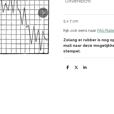
Uitverkocht
5 x 7 cm
Kijk ook eens naar
FAS Plate
Zolang er rubber is nog o
mail naar deze mogelijkh
stempel.
D
D
S
e
e
h
l
e
a
e
l
r
n
e