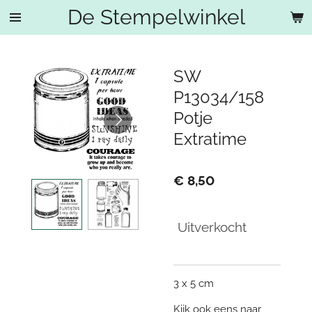
De Stempelwinkel
Ga
direct
naar
de
SW
hoofdinhoud
P13034/158
Potje
Extratime
€ 8,50
Uitverkocht
3 x 5 cm
Kijk ook eens naar