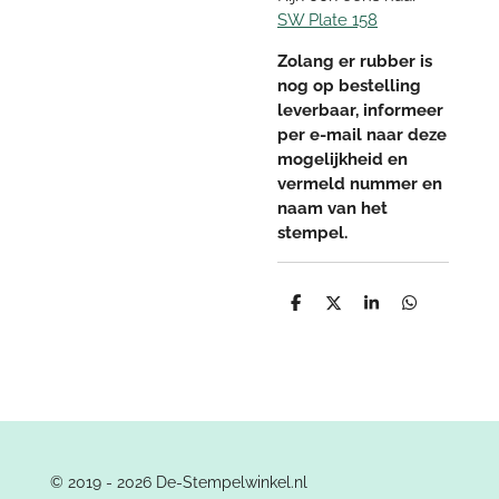
SW Plate 158
Zolang er rubber is
nog op bestelling
leverbaar, informeer
per e-mail naar deze
mogelijkheid en
vermeld nummer en
naam van het
stempel.
D
D
S
D
e
e
h
e
l
e
a
l
e
l
r
e
n
e
n
© 2019 - 2026 De-Stempelwinkel.nl