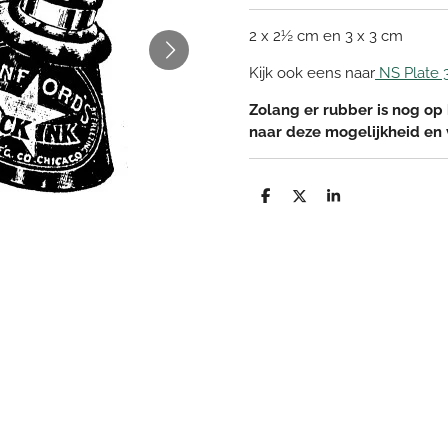
2 x 2½ cm en 3 x 3 cm
Kijk ook eens naar
NS Plate 
Zolang er rubber is nog op 
naar deze mogelijkheid en
D
D
S
e
e
h
l
e
a
e
l
r
n
e