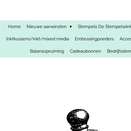
Ga
direct
naar
de
Home
Nieuwe aanwinsten
Stempels De Stempelwinkel
hoofdinhoud
Inktkussens/inkt/mixed media
Embossingpoeders
Acces
Balansopruiming
Cadeaubonnen
Bedrijfsst