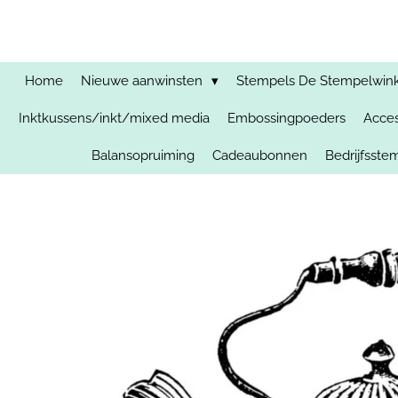
Ga
direct
naar
de
Home
Nieuwe aanwinsten
Stempels De Stempelwinkel
hoofdinhoud
Inktkussens/inkt/mixed media
Embossingpoeders
Acces
Balansopruiming
Cadeaubonnen
Bedrijfsst