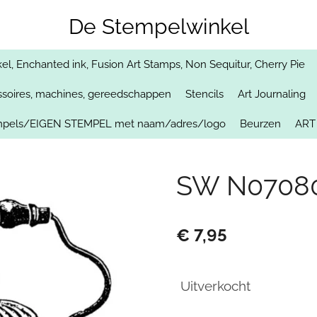
De Stempelwinkel
, Enchanted ink, Fusion Art Stamps, Non Sequitur, Cherry Pie
soires, machines, gereedschappen
Stencils
Art Journaling
empels/EIGEN STEMPEL met naam/adres/logo
Beurzen
ART
SW N07080
€ 7,95
Uitverkocht