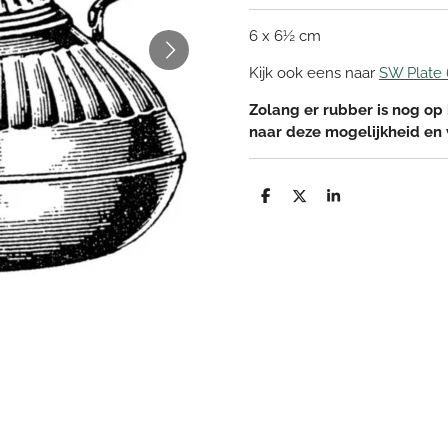
6 x 6½ cm
Kijk ook eens naar
SW Plate
Zolang er rubber is nog op 
naar deze mogelijkheid en
D
D
S
e
e
h
l
e
a
e
l
r
n
e