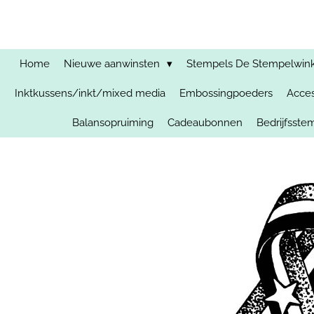
Ga
direct
naar
de
Home
Nieuwe aanwinsten
Stempels De Stempelwinkel
hoofdinhoud
Inktkussens/inkt/mixed media
Embossingpoeders
Acces
Balansopruiming
Cadeaubonnen
Bedrijfsst