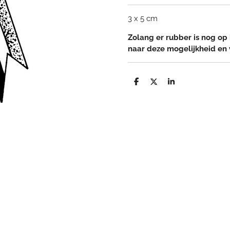
3 x 5 cm
Zolang er rubber is nog op 
naar deze mogelijkheid en
D
D
S
e
e
h
l
e
a
e
l
r
n
e