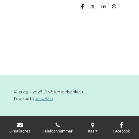
D
D
S
D
e
e
h
e
l
e
a
l
e
l
r
e
n
e
n
© 2019 - 2026 De-Stempelwinkel.nl
Powered by
JouwWeb
E-mailadres
Telefoonnummer
Kaart
Facebook