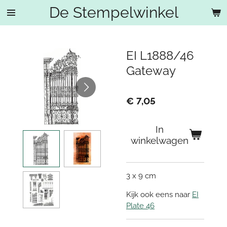
De Stempelwinkel
Ga
direct
naar
de
EI L1888/46
hoofdinhoud
Gateway
€ 7,05
In
winkelwagen
3 x 9 cm
Kijk ook eens naar
EI
Plate 46